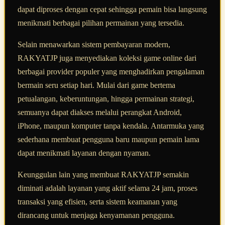
dapat diproses dengan cepat sehingga pemain bisa langsung
menikmati berbagai pilihan permainan yang tersedia.
Selain menawarkan sistem pembayaran modern,
RAKYATJP juga menyediakan koleksi game online dari
berbagai provider populer yang menghadirkan pengalaman
bermain seru setiap hari. Mulai dari game bertema
petualangan, keberuntungan, hingga permainan strategi,
semuanya dapat diakses melalui perangkat Android,
iPhone, maupun komputer tanpa kendala. Antarmuka yang
sederhana membuat pengguna baru maupun pemain lama
dapat menikmati layanan dengan nyaman.
Keunggulan lain yang membuat RAKYATJP semakin
diminati adalah layanan yang aktif selama 24 jam, proses
transaksi yang efisien, serta sistem keamanan yang
dirancang untuk menjaga kenyamanan pengguna.