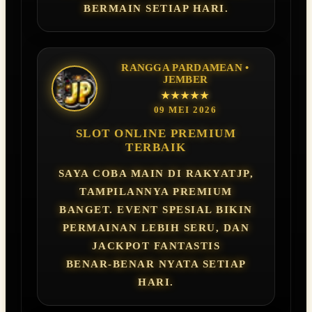
BERMAIN SETIAP HARI.
RANGGA PARDAMEAN •
JEMBER
★★★★★
09 MEI 2026
SLOT ONLINE PREMIUM
TERBAIK
SAYA COBA MAIN DI RAKYATJP,
TAMPILANNYA PREMIUM
BANGET. EVENT SPESIAL BIKIN
PERMAINAN LEBIH SERU, DAN
JACKPOT FANTASTIS
BENAR‑BENAR NYATA SETIAP
HARI.