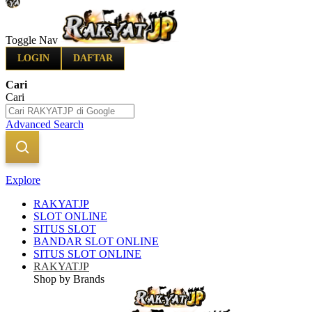
Indonesia
Toggle Nav
LOGIN
DAFTAR
Cari
Cari
Advanced Search
Explore
RAKYATJP
SLOT ONLINE
SITUS SLOT
BANDAR SLOT ONLINE
SITUS SLOT ONLINE
RAKYATJP
Shop by Brands