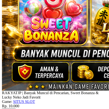
RAKYATJP | Banyak Muncul di Pencarian, Sweet Bonanza &
Lucky Neko Jadi Favorit
Game:
SITUS SLOT
Rp. 10.000