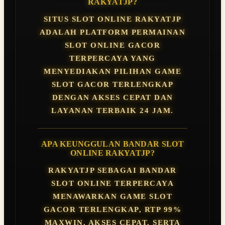
RAKYATJP?
SITUS SLOT ONLINE RAKYATJP
ADALAH PLATFORM PERMAINAN
SLOT ONLINE GACOR
TERPERCAYA YANG
MENYEDIAKAN PILIHAN GAME
SLOT GACOR TERLENGKAP
DENGAN AKSES CEPAT DAN
LAYANAN TERBAIK 24 JAM.
APA KEUNGGULAN BANDAR SLOT
ONLINE RAKYATJP?
RAKYATJP SEBAGAI BANDAR
SLOT ONLINE TERPERCAYA
MENAWARKAN GAME SLOT
GACOR TERLENGKAP, RTP 99%
MAXWIN, AKSES CEPAT, SERTA