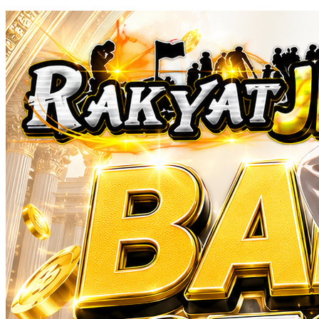
© tebuishere